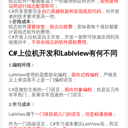
组态软件一般都集成了一些通用协议和元件，
按照使用
说明进行组态配置即可
；
C#开发需要完全
自己搭建框架和实现底层代码
，对开发
者的技术要求更高一些。
3.
价格成本：
组态软件
需要按套、按点位收费
，意味着每个项目都要
计算组态软件的费用。
C#开发上位机是自主开发，开发一套即可快速应用到其
他项目中，
不存在独立的软件授权费用
。
C#上位机开发和Labiview有何不同
1.编程环境：
LabView使用的是图形化编程，
面向过程编程
，严格意
义上来说算不上是一门编程语言：
C#是微软主推的一门语言，
面向对象编程
，也是近几年
非常热门，发展非常迅速的一门语言。
2.学习成本：
LabView属于
一门很容易入门的语言，但是精通很难
；
作为一门高级语言，C#学习成本要比LabView高，而且