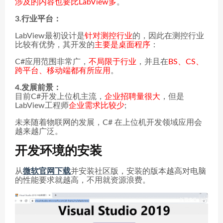
涉及的内容也要比LabView多
。
3.行业平台：
LabView最初设计是
针对测控行业
的，因此在测控行业
比较有优势，其开发的
主要是桌面程序
：
C#应用范围非常广，
不局限于行业
，并且在
BS、CS、
跨平台、移动端都有所应用
。
4.发展前景：
目前C#开发上位机主流，
企业招聘量很大
，但是
LabView工程师
企业需求比较少
;
未来随着物联网的发展，C# 在上位机开发领域应用会
越来越广泛。
开发环境的安装
从
微软官网下载
并安装社区版，安装的版本越高对电脑
的性能要求就越高，不用就资源浪费。