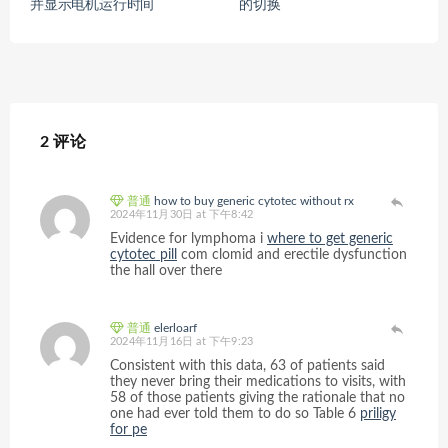
并显示电机运行时间
的切换
2 评论
普通
how to buy generic cytotec without rx
2024年11月30日 at 下午8:42
Evidence for lymphoma i
where to get generic
cytotec pill
com clomid and erectile dysfunction
the hall over there
普通
elerloarf
2024年11月16日 at 下午9:23
Consistent with this data, 63 of patients said
they never bring their medications to visits, with
58 of those patients giving the rationale that no
one had ever told them to do so Table 6
priligy
for pe