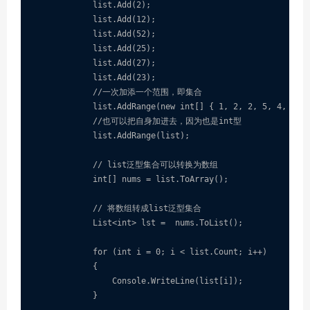
            list.Add(2);

            list.Add(12);

            list.Add(52);

            list.Add(25);

            list.Add(27);

            list.Add(23);

            //一次加添一个范围，即集合

            list.AddRange(new int[] { 1, 2, 2, 5, 4, 7 })
            //也可以把自身加进去，因为也是int型

            list.AddRange(list);

            // list泛型集合可以转换为数组

            int[] nums = list.ToArray();

            // 将数组转成list泛型集合

            List<int> lst =  nums.ToList();

            for (int i = 0; i < list.Count; i++)

            {

                Console.WriteLine(list[i]);

            }
