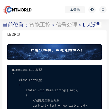
登录
当前位置：
智能工控
信号处理
List泛型
>
>
List泛型
namespace List泛型

{

    class List泛型

    {

        static void Main(string[] args)

        {

            //创建泛型集合对象

            List<int> list = new List<int>();
