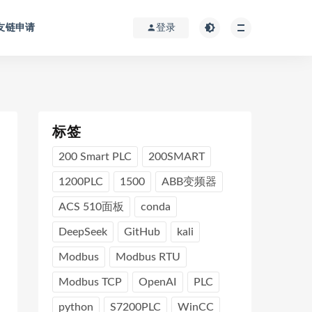
友链申请
登录
标签
200 Smart PLC
200SMART
1200PLC
1500
ABB变频器
ACS 510面板
conda
DeepSeek
GitHub
kali
Modbus
Modbus RTU
Modbus TCP
OpenAI
PLC
python
S7200PLC
WinCC