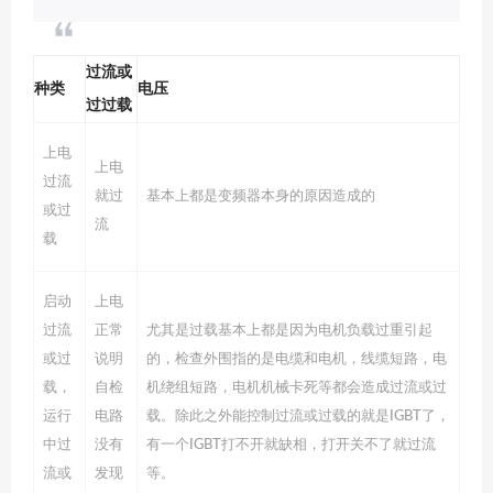
过流或
种类
电压
过过载
上电
上电
过流
就过
基本上都是变频器本身的原因造成的
或过
流
载
启动
上电
过流
正常
尤其是过载基本上都是因为电机负载过重引起
或过
说明
的，检查外围指的是电缆和电机，线缆短路，电
载，
自检
机绕组短路，电机机械卡死等都会造成过流或过
运行
电路
载。除此之外能控制过流或过载的就是IGBT了，
中过
没有
有一个IGBT打不开就缺相，打开关不了就过流
流或
发现
等。