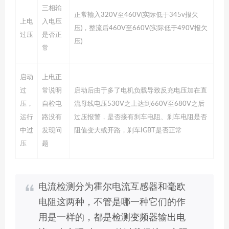
三相输
正常输入320V至460V(实际低于345v报欠
上电
入电压
压)，整流后460V至660V(实际低于490V报欠
过压
是否正
压)
常
启动
上电正
过
常说明
启动后由于多了电机负载导致反充电压加在直
压，
自检电
流母线电压530V之上达到660V至680V之后
运行
路没有
过压报警，是否接有刹车电阻、刹车电阻是否
中过
发现问
阻值变大或开路，刹车IGBT是否正常
压
题
电流检测分为霍尔电流互感器和毫欧
电阻这两种，不管是哪一种它们的作
用是一样的，都是检测变频器输出电