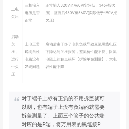
三相输入
正常输入320V至460V(实际低于345v报欠
上电
电压是否
压)，整流后460V至660V(实际低于490V报
欠压
正常
欠压)
启动
欠
上电正常
启动后由于多了电机负载导致直流母线电压
压，
说明自检
下降达到欠压报警，整流桥性能不良、限流
运行
电路没有
电阻上的触点损坏【拆除单独测量】、大电
中欠
发现问题
容性能下降
压
对于端子上标有正负的不用拆盖就可
以测，也有端子上没有负端的就需要
拆盖测量了。上面三个管子的公共端
对应的是P端，将万用表的黑笔接P