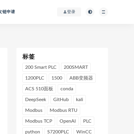
友链申请
登录
标签
200 Smart PLC
200SMART
1200PLC
1500
ABB变频器
ACS 510面板
conda
DeepSeek
GitHub
kali
Modbus
Modbus RTU
Modbus TCP
OpenAI
PLC
python
S7200PLC
WinCC