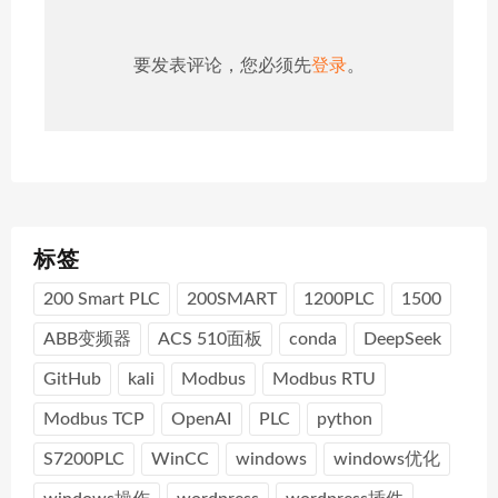
要发表评论，您必须先
登录
。
标签
200 Smart PLC
200SMART
1200PLC
1500
ABB变频器
ACS 510面板
conda
DeepSeek
GitHub
kali
Modbus
Modbus RTU
Modbus TCP
OpenAI
PLC
python
S7200PLC
WinCC
windows
windows优化