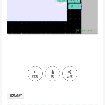
打赏
赞
分享
威伦通屏