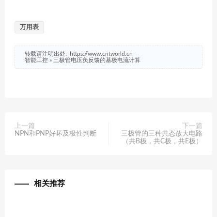
万用表
转载请注明出处:
https://www.cntworld.cn
智能工控
»
三极管电压负反馈的基极电流计算
上一篇
下一篇
NPN和PNP好坏及极性判断
三极管的三种共态放大电路
（共B极，共C极，共E极）
相关推荐