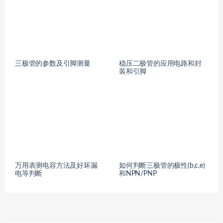
三极管的参数及引脚测量
稳压二极管的应用电路和封
装和引脚
万用表测电容方法及好坏漏
如何判断三极管的极性(b,c,e)
电等判断
和NPN/PNP