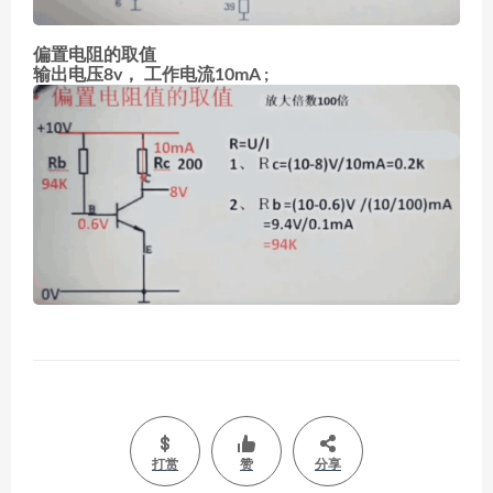
偏置电阻的取值
输出电压8v， 工作电流10mA ;
打赏
赞
分享