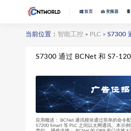
首页
变频器
当前位置：
智能工控
PLC
S7300 
>
>
S7300 通过 BCNet 和 S7-
应用概述： BCNet 通讯模块通过简单的命令配置，实现 
S7200 Smart 等 PLC 之间以太网通讯。本示例以 
类似。 硬件连接： BCNet 的 DB9 串口连接 S7-