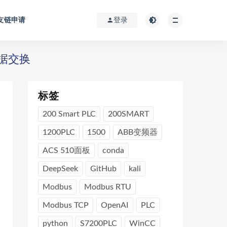
友链申请
登录
 数据交换
标签
200 Smart PLC
200SMART
1200PLC
1500
ABB变频器
ACS 510面板
conda
DeepSeek
GitHub
kali
Modbus
Modbus RTU
Modbus TCP
OpenAI
PLC
python
S7200PLC
WinCC