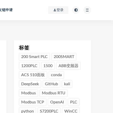
友链申请
登录
标签
200 Smart PLC
200SMART
1200PLC
1500
ABB变频器
ACS 510面板
conda
DeepSeek
GitHub
kali
Modbus
Modbus RTU
Modbus TCP
OpenAI
PLC
python
S7200PLC
WinCC