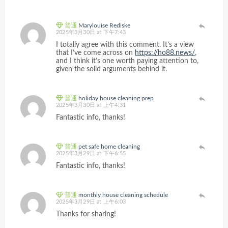
普通
Marylouise Rediske
2025年3月30日 at 下午7:43
I totally agree with this comment. It’s a view
that I’ve come across on
https://ho88.news/
,
and I think it’s one worth paying attention to,
given the solid arguments behind it.
普通
holiday house cleaning prep
2025年3月30日 at 上午4:31
Fantastic info, thanks!
普通
pet safe home cleaning
2025年3月29日 at 下午6:55
Fantastic info, thanks!
普通
monthly house cleaning schedule
2025年3月29日 at 上午6:03
Thanks for sharing!