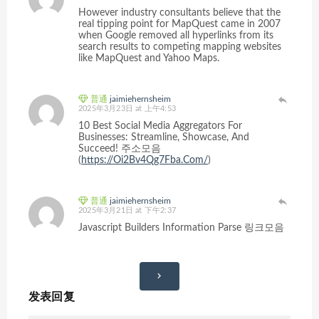
However industry consultants believe that the
real tipping point for MapQuest came in 2007
when Google removed all hyperlinks from its
search results to competing mapping websites
like MapQuest and Yahoo Maps.
普通
jaimiehernsheim
2025年3月23日 at 上午4:53
10 Best Social Media Aggregators For
Businesses: Streamline, Showcase, And
Succeed! 주소모음
(
https://Oi2Bv4Qg7Fba.Com/
)
普通
jaimiehernsheim
2025年3月21日 at 下午2:37
Javascript Builders Information Parse 링크모음
评
论
发表回复
导