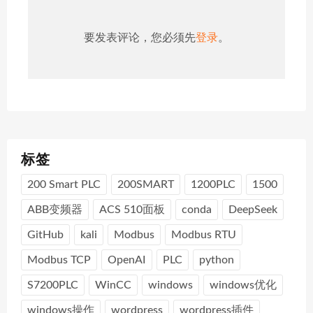
航
要发表评论，您必须先
登录
。
标签
200 Smart PLC
200SMART
1200PLC
1500
ABB变频器
ACS 510面板
conda
DeepSeek
GitHub
kali
Modbus
Modbus RTU
Modbus TCP
OpenAI
PLC
python
S7200PLC
WinCC
windows
windows优化
windows操作
wordpress
wordpress插件