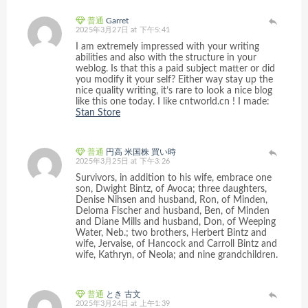
普通
Garret
2025年3月27日 at 下午5:41
I am extremely impressed with your writing
abilities and also with the structure in your
weblog. Is that this a paid subject matter or did
you modify it your self? Either way stay up the
nice quality writing, it’s rare to look a nice blog
like this one today. I like cntworld.cn ! I made:
Stan Store
普通
円高 米国株 買い時
2025年3月25日 at 下午3:26
Survivors, in addition to his wife, embrace one
son, Dwight Bintz, of Avoca; three daughters,
Denise Nihsen and husband, Ron, of Minden,
Deloma Fischer and husband, Ben, of Minden
and Diane Mills and husband, Don, of Weeping
Water, Neb.; two brothers, Herbert Bintz and
wife, Jervaise, of Hancock and Carroll Bintz and
wife, Kathryn, of Neola; and nine grandchildren.
普通
とき 古文
2025年3月24日 at 上午1:39