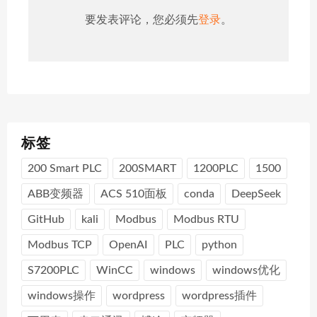
要发表评论，您必须先
登录
。
标签
200 Smart PLC
200SMART
1200PLC
1500
ABB变频器
ACS 510面板
conda
DeepSeek
GitHub
kali
Modbus
Modbus RTU
Modbus TCP
OpenAI
PLC
python
S7200PLC
WinCC
windows
windows优化
windows操作
wordpress
wordpress插件