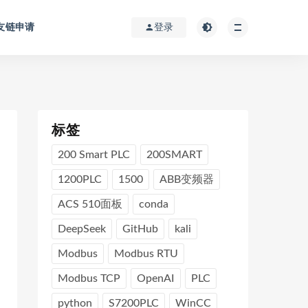
友链申请
登录
标签
200 Smart PLC
200SMART
1200PLC
1500
ABB变频器
ACS 510面板
conda
DeepSeek
GitHub
kali
Modbus
Modbus RTU
Modbus TCP
OpenAI
PLC
python
S7200PLC
WinCC