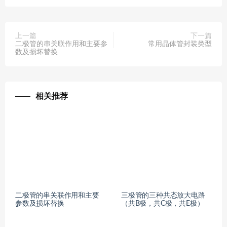
上一篇
下一篇
二极管的串关联作用和主要参
常用晶体管封装类型
数及损坏替换
相关推荐
二极管的串关联作用和主要
三极管的三种共态放大电路
参数及损坏替换
（共B极，共C极，共E极）