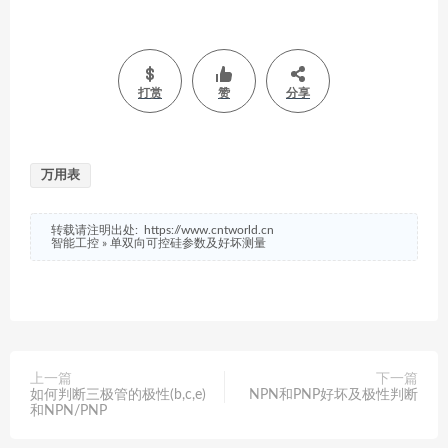
打赏
赞
分享
万用表
转载请注明出处:
https://www.cntworld.cn
智能工控
»
单双向可控硅参数及好坏测量
上一篇
下一篇
如何判断三极管的极性(b,c,e)
NPN和PNP好坏及极性判断
和NPN/PNP