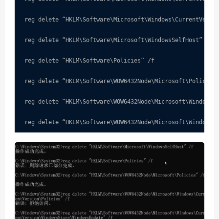
reg delete “HKLM\Software\Microsoft\Windows\CurrentVersio
reg delete “HKLM\Software\Microsoft\WindowsSelfHost” /f

reg delete “HKLM\Software\Policies” /f

reg delete “HKLM\Software\WOW6432Node\Microsoft\Policies”
reg delete “HKLM\Software\WOW6432Node\Microsoft\Windows\C