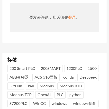
要发表评论，您必须先
登录
。
标签
200 Smart PLC
200SMART
1200PLC
1500
ABB变频器
ACS 510面板
conda
DeepSeek
GitHub
kali
Modbus
Modbus RTU
Modbus TCP
OpenAI
PLC
python
S7200PLC
WinCC
windows
windows优化