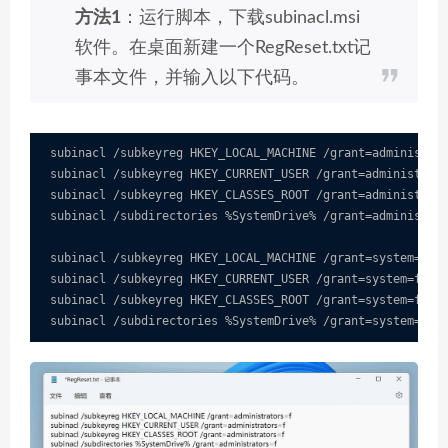
方法1
：运行脚本，下载subinacl.msi
软件。在桌面新建一个RegReset.txt记
事本文件，并输入以下代码。
subinacl /subkeyreg HKEY_LOCAL_MACHINE /grant=administrat
subinacl /subkeyreg HKEY_CURRENT_USER /grant=administrato
subinacl /subkeyreg HKEY_CLASSES_ROOT /grant=administrato
subinacl /subdirectories %SystemDrive% /grant=administrat
subinacl /subkeyreg HKEY_LOCAL_MACHINE /grant=system=f

subinacl /subkeyreg HKEY_CURRENT_USER /grant=system=f

subinacl /subkeyreg HKEY_CLASSES_ROOT /grant=system=f

subinacl /subdirectories %SystemDrive% /grant=system=f