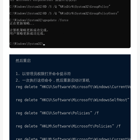
然后重启

1. 以管理员权限打开命令提示符

2. 一次执行这些命令，然后重新启动计算机

reg delete “HKCU\Software\Microsoft\Windows\CurrentVersio
reg delete “HKCU\Software\Microsoft\WindowsSelfHost” /f

reg delete “HKCU\Software\Policies” /f

reg delete “HKLM\Software\Microsoft\Policies” /f

reg delete “HKLM\Software\Microsoft\Windows\CurrentVersio