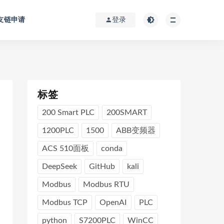
友链申请
登录
标签
200 Smart PLC
200SMART
1200PLC
1500
ABB变频器
ACS 510面板
conda
DeepSeek
GitHub
kali
Modbus
Modbus RTU
Modbus TCP
OpenAI
PLC
python
S7200PLC
WinCC