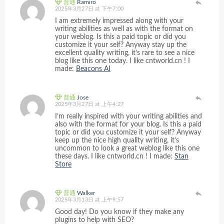
普通
Ramiro
2025年3月27日 at 下午7:00
I am extremely impressed along with your
writing abilities as well as with the format on
your weblog. Is this a paid topic or did you
customize it your self? Anyway stay up the
excellent quality writing, it’s rare to see a nice
blog like this one today. I like cntworld.cn ! I
made:
Beacons AI
普通
Jose
2025年3月27日 at 上午4:27
I’m really inspired with your writing abilities and
also with the format for your blog. Is this a paid
topic or did you customize it your self? Anyway
keep up the nice high quality writing, it’s
uncommon to look a great weblog like this one
these days. I like cntworld.cn ! I made:
Stan
Store
普通
Walker
2025年3月13日 at 上午9:57
Good day! Do you know if they make any
plugins to help with SEO?