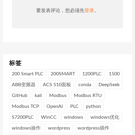
要发表评论，您必须先
登录
。
标签
200 Smart PLC
200SMART
1200PLC
1500
ABB变频器
ACS 510面板
conda
DeepSeek
GitHub
kali
Modbus
Modbus RTU
Modbus TCP
OpenAI
PLC
python
S7200PLC
WinCC
windows
windows优化
windows操作
wordpress
wordpress插件