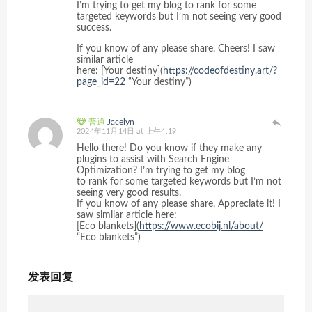
I’m trying to get my blog to rank for some
targeted keywords but I’m not seeing very good
success.
If you know of any please share. Cheers! I saw
similar article
here: [Your destiny](
https://codeofdestiny.art/?
page_id=22
“Your destiny”)
普通
Jacelyn
2024年11月14日 at 上午4:19
Hello there! Do you know if they make any
plugins to assist with Search Engine
Optimization? I’m trying to get my blog
to rank for some targeted keywords but I’m not
seeing very good results.
If you know of any please share. Appreciate it! I
saw similar article here:
[Eco blankets](
https://www.ecobij.nl/about/
“Eco blankets”)
发表回复