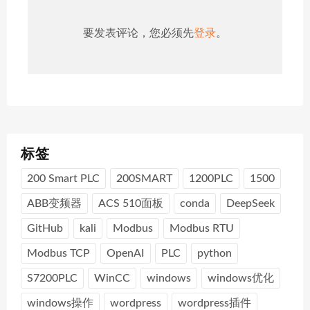
要发表评论，您必须先
登录
。
标签
200 Smart PLC
200SMART
1200PLC
1500
ABB变频器
ACS 510面板
conda
DeepSeek
GitHub
kali
Modbus
Modbus RTU
Modbus TCP
OpenAI
PLC
python
S7200PLC
WinCC
windows
windows优化
windows操作
wordpress
wordpress插件