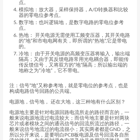
点。
模拟地：放大器，采样保持器，A/D转换器和比较
器的零电位参考点。
数字地：也叫逻辑地，是数字电路的零电位参考
点。
热地： 开关电源无需使用工频变压器，其开关电路
的”地”和市电电网有关，即所谓的”热地”,它是带电
的。
冷地： 由于开关电源的高频变压器将输入，输出端
隔高；又由于其反馈电路常用光电耦合器，即能传
传反馈信号，又将双方的”地”隔高；所以输出端的
地称之为”冷地”，它不带电。
注：信号”地”又称参考地，就是零电位的参考点，也是
构成电路信号回路的公共端。
电源地，信号地， 还在大地，这三种地有什么区别？
电源地主要是针对电源回路电流所走的路径而言的，一
般来说电源地流过电流较大；而信号地主要是针对两块
芯片或者模块之间的通讯信号的回流所流过的路径，一
般来说信号地流过的电流很小；其实两者都是GND，之
所以分开来说，是要明白PCB板电源及信号回流各自所