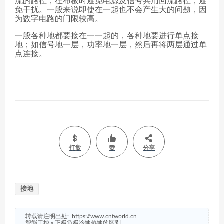
流的路径，在布板时避免电源及信号共用回流路径，避
免干扰。一般来说即使在一起也不会产生大的问题，因
为数字电路的门限较高。
一般各种地都要接在一一起的，各种地要进行单点接
地；如信号地一层，功率地一层，然后再将两层通过单
点连接。
打赏
赞
分享
接地
转载请注明出处:
https://www.cntworld.cn
智能工控
»
正极负极冷地热地的区别