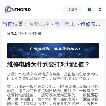
登录
当前位置：
智能工控
电子电工
维修常用的对地打阻值
>
>
维修常用的对地打阻值
维修电路为什到要打对地阻值？
当我们怀疑某个点对地是有短路，当正极与负极之间电
阻太小导致电流就会过大，就把供电电压给拉低了。
数字万用表一般红表笔接地， 用黑表笔来点测每个供电
触点。用二极管档来点则怀疑的供电触点。一般有个二
极管特性的阻值，一般可以确定为正常的。一般
稳压芯
片
，供电
电感
（一般个大的供电储能电感），
滤波电容
的正极（读数稳定后才行，有充放电的过程），
芯片
根