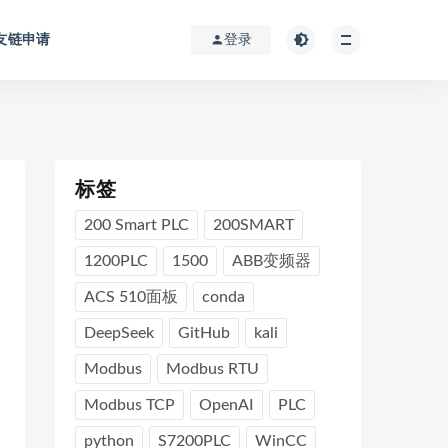
友链申请
登录
标签
200 Smart PLC
200SMART
1200PLC
1500
ABB变频器
ACS 510面板
conda
DeepSeek
GitHub
kali
Modbus
Modbus RTU
Modbus TCP
OpenAI
PLC
python
S7200PLC
WinCC