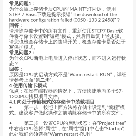
常见问题1
：
为什么插上存储卡后CPU的“MAINT”灯闪烁，使用
STEP 7 Basic下载是提示报错“The download of the
hardware configuration failed (0050 -133 2 2458)”？
回答
：
请清除存储卡中的所有文件，重新使用STEP7 Basic软
件将存储卡设置到“编程”模式，然后再重复上述步骤。
请您也检查存储卡上的拨码开关，检查存储卡是否处于
写保护模式。
常见问题2：
为什么CPU断电上电后进入停止状态，而不进入运行状
态？
回答
：
原因是CPU的启动方式不是“Warm restart-RUN”，详细
请参考上面“第二步”。
4 使用传输卡模式
优点：在没有编程器的情况下，方便快捷地向多个S7-
1200PLC拷贝项目文件。
4.1
向处于传输模式的存储卡中装载项目
• 第一步：按照上面方法将存储卡设定到“编程”模
式。建议客户做此操作之前清除存储卡中的所有文件。
• 第二步：设置CPU的启动状态：在”Project tree”
中右击CPU选择“属性”，在“属性”窗口中点击“Startup”,
此处我们必须选择“Warm restart-RUN”