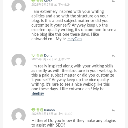
普通
Saran
2025年3月27日 at 下午6:24
I am extremely inspired with your writing
abilities and also with the structure on your
blog. Is this a paid subject matter or did you
customize it your self? Anyway keep up the
excellent quality writing, it’s uncommon to see a
nice blog like this one these days. I like
cntworld.cn ! My is:
HeyGen
普通
Dona
2025年3月27日 at 上午5:21
I’m really inspired along with your writing skills
as neatly as with the structure in your weblog. Is
this a paid subject matter or did you customize
it yourself? Anyway keep up the nice quality
writing, it’s rare to see a nice weblog like this
one these days. I like cntworld.cn ! My is:
Beehiiv
普通
Ramon
2025年3月13日 at 上午11:10
Hi there! Do you know if they make any plugins
to assist with SEO?