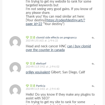
I’m trying to get my website to rank for some
targeted keywords but
I’m not seeing very good gains. If you know of
any please share.
Thank you! You can read similar art here:
[Your destiny](
https://codeofdestiny.art/?
page_id=22
“Your destiny”)
普通
clomid side effects on pregnancy
2025年1月16日 at 上午6:22
Head and neck cancer HNC
can i buy clomid
over the counter in canada
普通
elerloarf
2024年11月19日 at 上午6:02
priligy equivalent
Gilbert; San Diego, Calif
普通
Particia
2024年11月14日 at 上午4:40
Hello! Do you know if they make any plugins to
assist with SEO?
I’m trying to get my site to rank for some