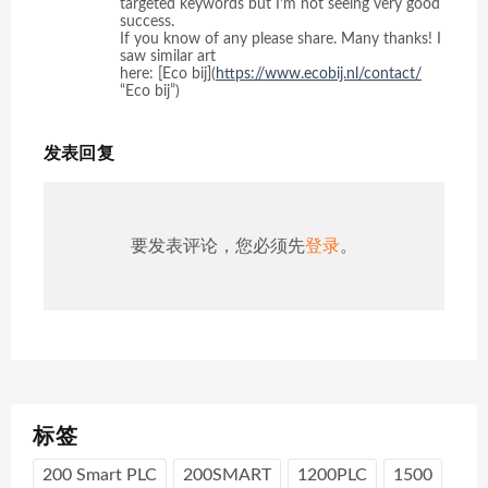
targeted keywords but I’m not seeing very good
success.
If you know of any please share. Many thanks! I
saw similar art
here: [Eco bij](
https://www.ecobij.nl/contact/
“Eco bij”)
发表回复
要发表评论，您必须先
登录
。
标签
200 Smart PLC
200SMART
1200PLC
1500