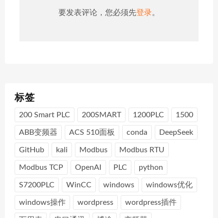
要发表评论，您必须先
登录
。
标签
200 Smart PLC
200SMART
1200PLC
1500
ABB变频器
ACS 510面板
conda
DeepSeek
GitHub
kali
Modbus
Modbus RTU
Modbus TCP
OpenAI
PLC
python
S7200PLC
WinCC
windows
windows优化
windows操作
wordpress
wordpress插件