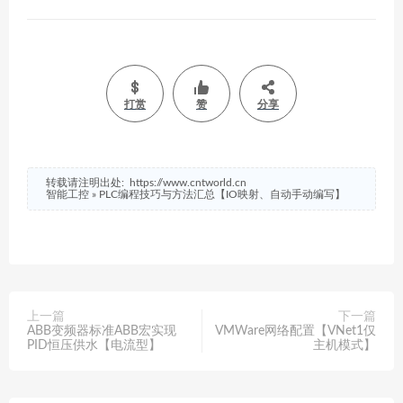
打赏
赞
分享
转载请注明出处:
https://www.cntworld.cn
智能工控
»
PLC编程技巧与方法汇总【IO映射、自动手动编写】
上一篇
下一篇
ABB变频器标准ABB宏实现
VMWare网络配置【VNet1仅
PID恒压供水【电流型】
主机模式】