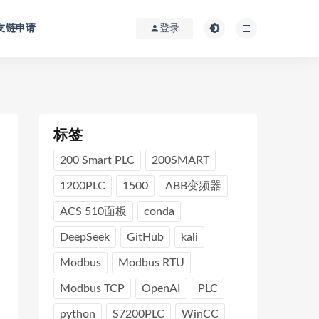
友链申请
登录
标签
200 Smart PLC
200SMART
1200PLC
1500
ABB变频器
ACS 510面板
conda
DeepSeek
GitHub
kali
Modbus
Modbus RTU
Modbus TCP
OpenAI
PLC
python
S7200PLC
WinCC