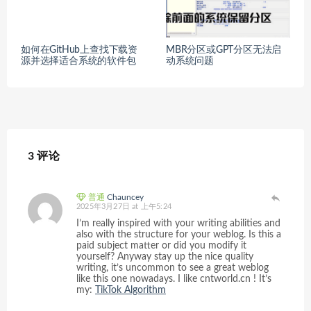
如何在GitHub上查找下载资
MBR分区或GPT分区无法启
源并选择适合系统的软件包
动系统问题
3 评论
普通
Chauncey
2025年3月27日 at 上午5:24
I’m really inspired with your writing abilities and
also with the structure for your weblog. Is this a
paid subject matter or did you modify it
yourself? Anyway stay up the nice quality
writing, it’s uncommon to see a great weblog
like this one nowadays. I like cntworld.cn ! It’s
my:
TikTok Algorithm