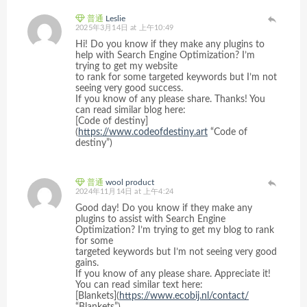
普通
Leslie
2025年3月14日 at 上午10:49
Hi! Do you know if they make any plugins to
help with Search Engine Optimization? I’m
trying to get my website
to rank for some targeted keywords but I’m not
seeing very good success.
If you know of any please share. Thanks! You
can read similar blog here:
[Code of destiny]
(
https://www.codeofdestiny.art
“Code of
destiny”)
普通
wool product
2024年11月14日 at 上午4:24
Good day! Do you know if they make any
plugins to assist with Search Engine
Optimization? I’m trying to get my blog to rank
for some
targeted keywords but I’m not seeing very good
gains.
If you know of any please share. Appreciate it!
You can read similar text here:
[Blankets](
https://www.ecobij.nl/contact/
“Blankets”)