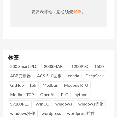
要发表评论，您必须先
登录
。
标签
200 Smart PLC
200SMART
1200PLC
1500
ABB变频器
ACS 510面板
conda
DeepSeek
GitHub
kali
Modbus
Modbus RTU
Modbus TCP
OpenAI
PLC
python
S7200PLC
WinCC
windows
windows优化
windows操作
wordpress
wordpress插件