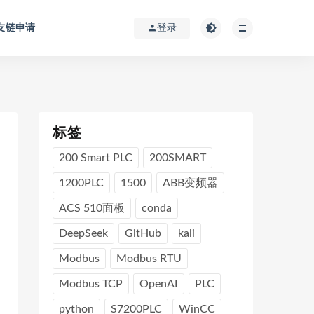
友链申请
登录
标签
200 Smart PLC
200SMART
1200PLC
1500
ABB变频器
ACS 510面板
conda
DeepSeek
GitHub
kali
Modbus
Modbus RTU
Modbus TCP
OpenAI
PLC
python
S7200PLC
WinCC