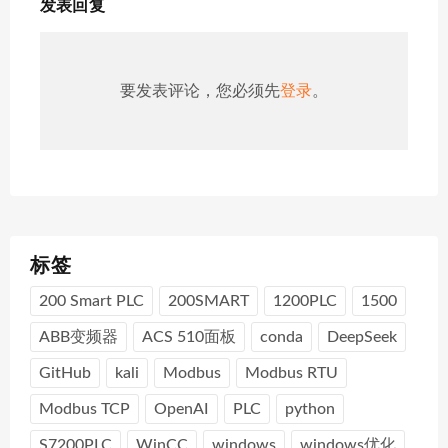
发表回复
要发表评论，您必须先
登录
。
标签
200 Smart PLC
200SMART
1200PLC
1500
ABB变频器
ACS 510面板
conda
DeepSeek
GitHub
kali
Modbus
Modbus RTU
Modbus TCP
OpenAI
PLC
python
S7200PLC
WinCC
windows
windows优化