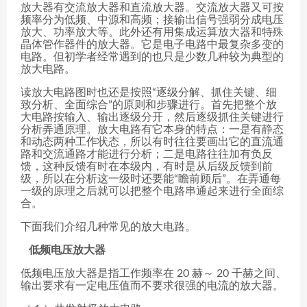
放大器有交流放大器和直流放大器。交流放大器又可按
频率分为低频、中源和高频；接输出信号强弱分成电压
放大、功率放大等。此外还有用集成运算放大器和特殊
晶体管作器件的放大器。它是电子电路中最复杂多变的
电路。但初学者经常遇到的也只是少数几种较为典型的
放大电路。
读放大电路图时也还是按照“逐级分解、抓住关键、细
致分析、全面综合”的原则和步骤进行。首先把整个放
大电路按输入、输出逐级分开，然后逐级抓住关键进行
分析弄通原理。放大电路有它本身的特点：一是有静态
和动态两种工作状态，所以有时往往要画出它的直流通
路和交流通路才能进行分析；二是电路往往加有负反
馈，这种反馈有时在本级内，有时是从后级反馈到前
级，所以在分析这一级时还要能“瞻前顾后”。在弄通每
一级的原理之后就可以把整个电路串通起来进行全面综
合。
下面我们介绍几种常见的放大电路。
低频电压放大器
低频电压放大器是指工作频率在 20 赫～ 20 千赫之间、
输出要求有一定电压值而不要求很强的电流的放大器。