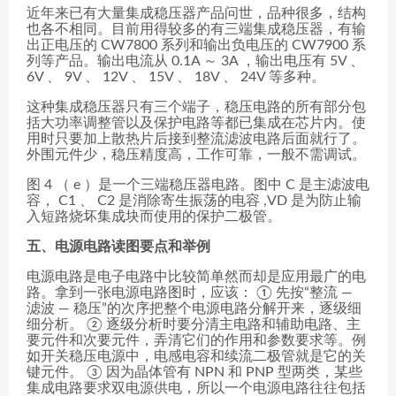
近年来已有大量集成稳压器产品问世，品种很多，结构
也各不相同。目前用得较多的有三端集成稳压器，有输
出正电压的 CW7800 系列和输出负电压的 CW7900 系
列等产品。输出电流从 0.1A ～ 3A ，输出电压有 5V 、
6V 、 9V 、 12V 、 15V 、 18V 、 24V 等多种。
这种集成稳压器只有三个端子，稳压电路的所有部分包
括大功率调整管以及保护电路等都已集成在芯片内。使
用时只要加上散热片后接到整流滤波电路后面就行了。
外围元件少，稳压精度高，工作可靠，一般不需调试。
图 4 （ e ）是一个三端稳压器电路。图中 C 是主滤波电
容， C1 、 C2 是消除寄生振荡的电容 ,VD 是为防止输
入短路烧坏集成块而使用的保护二极管。
五、电源电路读图要点和举例
电源电路是电子电路中比较简单然而却是应用最广的电
路。拿到一张电源电路图时，应该： ① 先按“整流 —
滤波 — 稳压”的次序把整个电源电路分解开来，逐级细
细分析。 ② 逐级分析时要分清主电路和辅助电路、主
要元件和次要元件，弄清它们的作用和参数要求等。例
如开关稳压电源中，电感电容和续流二极管就是它的关
键元件。 ③ 因为晶体管有 NPN 和 PNP 型两类，某些
集成电路要求双电源供电，所以一个电源电路往往包括