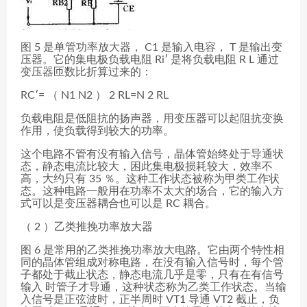
图 5 是单管功率放大器， C1 是输入电容， T 是输出变
压器。它的集电极负载电阻 Ri′ 是将负载电阻 R L 通过
变压器匝数比折算过来的：
RC′= （ N1 N2 ） 2 RL=N 2 RL
负载电阻是低阻抗的扬声器，用变压器可以起阻抗变换
作用，使负载得到较大的功率。
这个电路不管有没有输入信号，晶体管始终处于导通状
态，静态电流比较大，困此集电极损耗较大，效率不
高，大约只有 35 ％。这种工作状态被称为甲类工作状
态。这种电路一般用在功率不太大的场合，它的输入方
式可以是变压器耦合也可以是 RC 耦合。
（ 2 ）乙类推挽功率放大器
图 6 是常用的乙类推挽功率放大电路。它由两个特性相
同的晶体管组成对称电路，在没有输入信号时，每个管
子都处于截止状态，静态电流几乎是零，只有在有信号
输入 时管子才导通，这种状态称为乙类工作状态。当输
入信号是正弦波时，正半周时 VT1 导通 VT2 截止，负