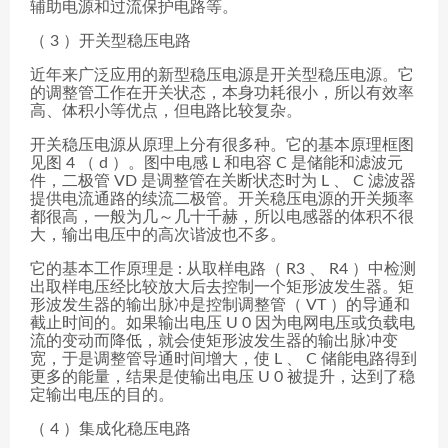
辅助电源和过流保护电路等。
（ 3 ）开关型稳压电路
近年来广泛应用的新型稳压电源是开关型稳压电源。它
的调整管工作在开关状态，本身功耗很小，所以有效率
高、体积小等优点，但电路比较复杂。
开关稳压电源从原理上分有很多种。它的基本原理框图
见图 4 （ d ）。图中电感 L 和电容 C 是储能和滤波元
件，二极管 VD 是调整管在关断状态时为 L 、 C 滤波器
提供电流通路的续流二极管。开关稳压电源的开关频率
都很高，一般为几～几十千赫，所以电感器的体积不很
大，输出电压中的高次谐波也不多。
它的基本工作原理是 : 从取样电路（ R3 、 R4 ）中检测
出取样电压经比较放大后去控制一个矩形波发生器。矩
形波发生器的输出脉冲是控制调整管（ VT ）的导通和
截止时间的。如果输出电压 U 0 因为电网电压或负载电
流的变动而降低，就会使矩形波发生器的输出脉冲变
宽，于是调整管导通时间增大，使 L 、 C 储能电路得到
更多的能量，结果是使输出电压 U 0 被提升，达到了稳
定输出电压的目的。
（ 4 ）集成化稳压电路