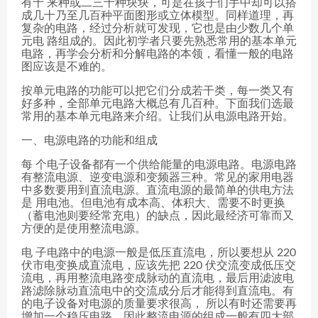
有十 来种或二三十种块块，可是在孩子们手中却可以搭
成几十乃至几百种平面图形或立体模型。同样道理，再
复杂的电路，经过分析就可发现，它也是由少数几个单
元电 路组成的。因此初学者只要先熟悉常用的基本单元
电路，再学会分析和分解电路的本领，看懂一般的电路
图应该是不难的。
按单元电路的功能可以把它们分成若干类，每一类又有
好多种，全部单元电路大概总有几百种。下面我们选最
常用的基本单元电路来介绍。让我们从电源电路开始。
一、电源电路的功能和组成
每 个电子设备都有一个供给能量的电源电路。电源电路
有整流电源、逆变电源和变频器三种。常见的家用电器
中多数要用到直流电源。直流电源的最简单的供电方法
是 用电池。但电池有成本高、体积大、需要不时更换
（蓄电池则要经常充电）的缺点，因此最经济可靠而又
方便的是使用整流电源。
电 子电路中的电源一般是低压直流电，所以要想从 220
伏市电变换成直流电，应该先把 220 伏交流变成低压交
流电，再用整流电路变成脉动的直流电，最后用滤波电
路滤除脉动直流电中的交流成分后才能得到直流电。有
的电子设备对电源的质量要求很高， 所以有时还需要再
增加一个稳压电路。因此整流电源的组成一般有四大部