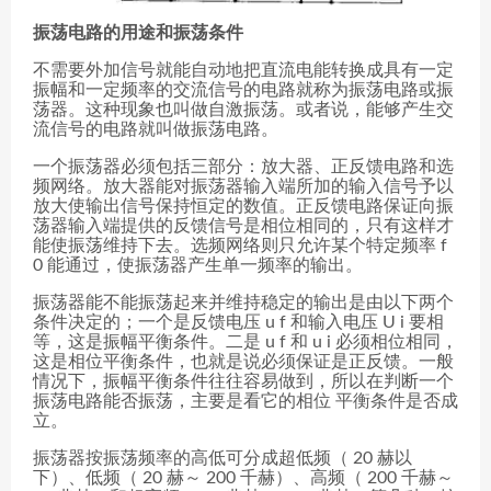
振荡电路的用途和振荡条件
不需要外加信号就能自动地把直流电能转换成具有一定
振幅和一定频率的交流信号的电路就称为振荡电路或振
荡器。这种现象也叫做自激振荡。或者说，能够产生交
流信号的电路就叫做振荡电路。
一个振荡器必须包括三部分：放大器、正反馈电路和选
频网络。放大器能对振荡器输入端所加的输入信号予以
放大使输出信号保持恒定的数值。正反馈电路保证向振
荡器输入端提供的反馈信号是相位相同的，只有这样才
能使振荡维持下去。选频网络则只允许某个特定频率 f
0 能通过，使振荡器产生单一频率的输出。
振荡器能不能振荡起来并维持稳定的输出是由以下两个
条件决定的；一个是反馈电压 u f 和输入电压 U i 要相
等，这是振幅平衡条件。二是 u f 和 u i 必须相位相同，
这是相位平衡条件，也就是说必须保证是正反馈。一般
情况下，振幅平衡条件往往容易做到，所以在判断一个
振荡电路能否振荡，主要是看它的相位 平衡条件是否成
立。
振荡器按振荡频率的高低可分成超低频（ 20 赫以
下）、低频（ 20 赫～ 200 千赫）、高频（ 200 千赫～