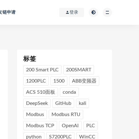
友链申请
登录
标签
200 Smart PLC
200SMART
1200PLC
1500
ABB变频器
ACS 510面板
conda
DeepSeek
GitHub
kali
Modbus
Modbus RTU
Modbus TCP
OpenAI
PLC
python
S7200PLC
WinCC