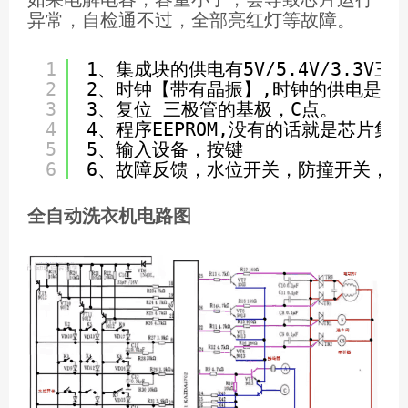
如果电解电容，容量小了，会导致芯片运行
异常，自检通不过，全部亮红灯等故障。
1
1、集成块的供电有5V
/5
.4V
/3
.3V三
2
2、时钟【带有晶振】,时钟的供电是2.7
3
3、复位 三极管的基极，C点。
4
4、程序EEPROM,没有的话就是芯片集
5
5、输入设备，按键
6
6、故障反馈，水位开关，防撞开关，
全自动洗衣机电路图