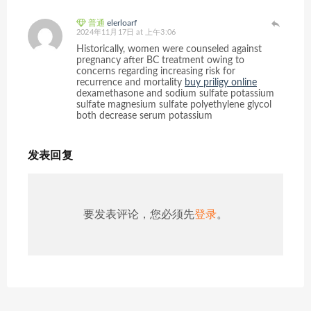
普通
elerloarf
2024年11月17日 at 上午3:06
Historically, women were counseled against
pregnancy after BC treatment owing to
concerns regarding increasing risk for
recurrence and mortality
buy priligy online
dexamethasone and sodium sulfate potassium
sulfate magnesium sulfate polyethylene glycol
both decrease serum potassium
发表回复
要发表评论，您必须先
登录
。