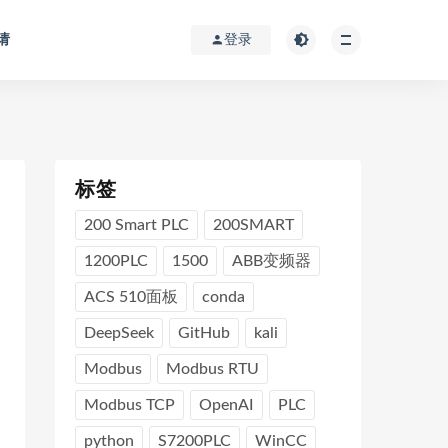
请
登录
标签
200 Smart PLC
200SMART
1200PLC
1500
ABB变频器
ACS 510面板
conda
DeepSeek
GitHub
kali
Modbus
Modbus RTU
Modbus TCP
OpenAI
PLC
python
S7200PLC
WinCC