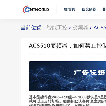
首页
变频器
当前位置：
智能工控
变频器
AC
>
>
ACS510变频器，如何禁止
基本型操作盘PAR—>10组—> 1003默认
就可以正反转切换。如果把默认参数改成1操
作盘就的按钮就被禁用了，只能反转。