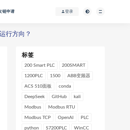
友链申请
登录
的运行方向？
标签
200 Smart PLC
200SMART
1200PLC
1500
ABB变频器
ACS 510面板
conda
DeepSeek
GitHub
kali
Modbus
Modbus RTU
Modbus TCP
OpenAI
PLC
python
S7200PLC
WinCC