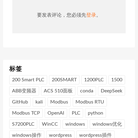
要发表评论，您必须先
登录
。
标签
200 Smart PLC
200SMART
1200PLC
1500
ABB变频器
ACS 510面板
conda
DeepSeek
GitHub
kali
Modbus
Modbus RTU
Modbus TCP
OpenAI
PLC
python
S7200PLC
WinCC
windows
windows优化
windows操作
wordpress
wordpress插件