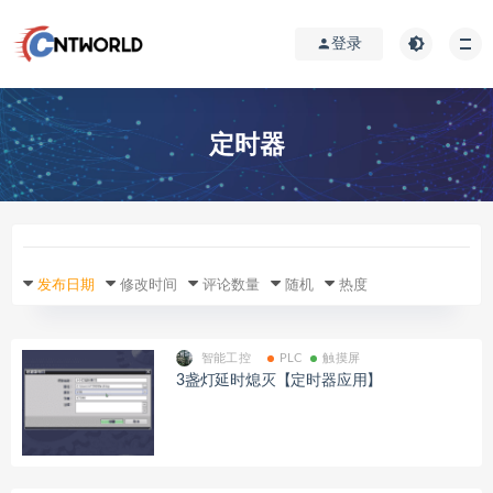
登录
定时器
发布日期
修改时间
评论数量
随机
热度
智能工控
PLC
触摸屏
3盏灯延时熄灭【定时器应用】