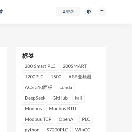
请
登录
标签
200 Smart PLC
200SMART
1200PLC
1500
ABB变频器
ACS 510面板
conda
DeepSeek
GitHub
kali
Modbus
Modbus RTU
Modbus TCP
OpenAI
PLC
python
S7200PLC
WinCC