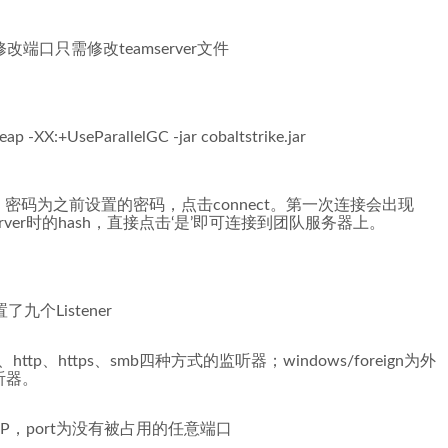
端口只需修改teamserver文件
ap -XX:+UseParallelGC -jar cobaltstrike.jar
，密码为之前设置的密码，点击connect。第一次连接会出现
erver时的hash，直接点击‘是’即可连接到团队服务器上。
内置了九个Listener
http、https、smb四种方式的监听器；windows/foreign为外
监听器。
机IP，port为没有被占用的任意端口