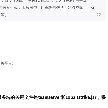
务扫描，自动化溢出，多模式端口监听，win exe木马生成，
office宏病毒生成，木马捆绑；钓鱼攻击包括：站点克隆，目标
等等。
ava跨平台)
键文件是teamserver和cobaltstrike.jar，将