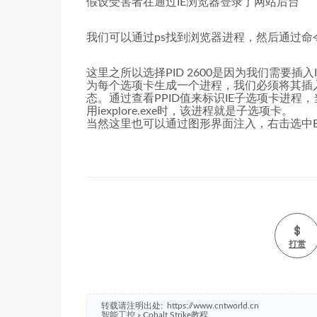
假设受害者在通过IE浏览器登录了网站后台
我们可以通过ps找到浏览器进程，然后通过命
这里之所以选择PID 2600是因为我们需要插入Int
为每个选项卡生成一个进程，我们必须将其插
态。通过查看PPID值来标识IE子选项卡进程，当PP
用iexplore.exe时，该进程就是子选项卡。
当然这里也可以通过图形界面注入，右击选中Explore-
打赏
转载请注明出处:
https://www.cntworld.cn
智能工控
»
Cobalt Strike教程