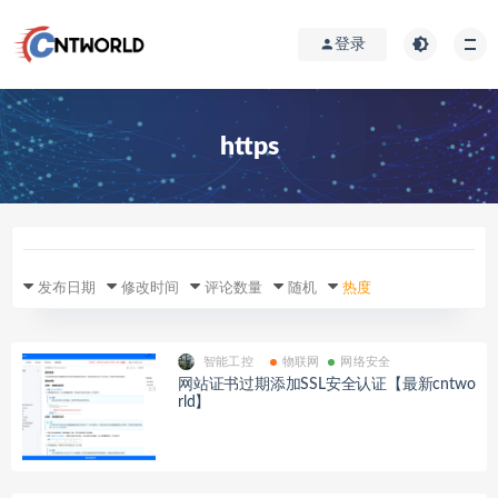
登录
https
发布日期
修改时间
评论数量
随机
热度
智能工控
物联网
网络安全
网站证书过期添加SSL安全认证【最新cntwo
rld】